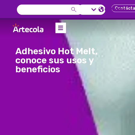
Contáct
Colombia
Adhesivo Hot Melt,
conoce sus usos y
beneficios