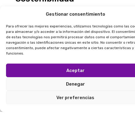
Los adhesivos hot melt se han destacado
Gestionar consentimiento
en el mercado por ser una opción más
Para ofrecer las mejores experiencias, utilizamos tecnologías como las co
sostenible y menos perjudicial para la
para almacenar y/o acceder a la información del dispositivo. El consentim
salud de las personas y a su vez del
de estas tecnologías nos permitirá procesar datos como el comportamie
navegación o las identificaciones únicas en este sitio. No consentir o retira
medio ambiente. Es preciso señalar que
consentimiento, puede afectar negativamente a ciertas características y
este producto no emite residuos dañinos
funciones.
en la atmósfera. Adicionalmente, no
contiene disolventes en su composición y
Aceptar
además se caracteriza por la reducción
Denegar
del uso del agua en su proceso de
producción.
Ver preferencias
Eficiencia, rapidez y
durabilidad