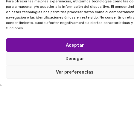
Para ofrecer las mejores experiencias, utilizamos tecnologías como las co
aseguran una instalación firme,
para almacenar y/o acceder a la información del dispositivo. El consentim
de estas tecnologías nos permitirá procesar datos como el comportamie
nivelada y duradera de
navegación o las identificaciones únicas en este sitio. No consentir o retira
Ver más
revestimientos para pisos,
consentimiento, puede afectar negativamente a ciertas características y
funciones.
adaptándose a distintas
superficies y condiciones de obra.
Aceptar
Denegar
Ver preferencias
Nuestro
portafolio