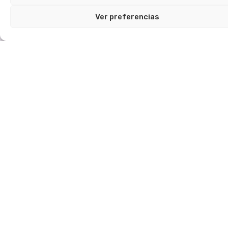
Leer más
Ver preferencias
Blogs
Noticias
Filtrar
por fecha