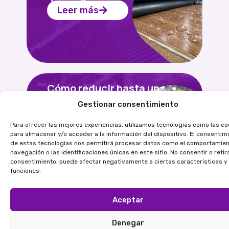
Leer más
Cómo reducir hasta un
20% el consumo de
Gestionar consentimiento
adhesivo sin afectar la
resistencia estructural del
Para ofrecer las mejores experiencias, utilizamos tecnologías como las co
mueble
para almacenar y/o acceder a la información del dispositivo. El consentim
Leer más
de estas tecnologías nos permitirá procesar datos como el comportamie
navegación o las identificaciones únicas en este sitio. No consentir o retira
consentimiento, puede afectar negativamente a ciertas características y
funciones.
Desprendimiento de
Aceptar
cantos: causas en tu
proceso
Denegar