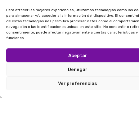
evaporarse, dejando uniones limpias
Para ofrecer las mejores experiencias, utilizamos tecnologías como las co
y estables.
para almacenar y/o acceder a la información del dispositivo. El consentim
de estas tecnologías nos permitirá procesar datos como el comportamie
Ventajas técnicas:
navegación o las identificaciones únicas en este sitio. No consentir o retira
consentimiento, puede afectar negativamente a ciertas características y
Alta inocuidad para alimentos
funciones.
y cosmética.
Buen tack en húmedo y
Aceptar
resistencia a humedad.
Denegar
Bajo impacto ambiental.
Usos comunes:
Ver preferencias
Bolsas, sobres y empaques
reciclables.
Envases alimentarios y
farmacéuticos.
Comparativa técnica